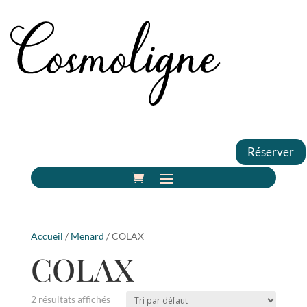
Réserver
Accueil
/
Menard
/ COLAX
COLAX
2 résultats affichés