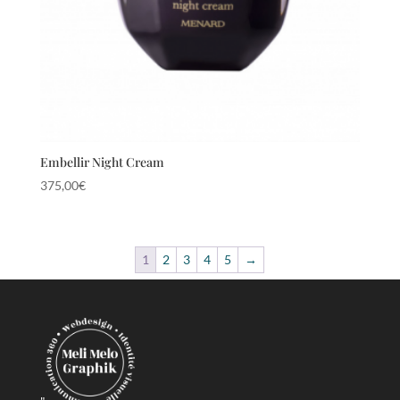
Embellir Night Cream
375,00
€
1
2
3
4
5
→