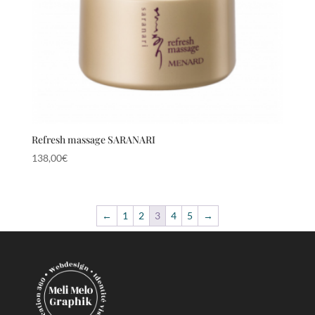
Refresh massage SARANARI
138,00
€
←
1
2
3
4
5
→