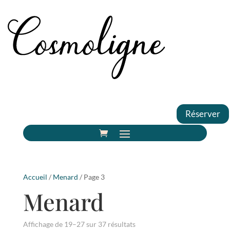
Réserver
Accueil
/
Menard
/ Page 3
Menard
Affichage de 19–27 sur 37 résultats