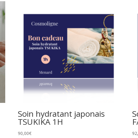
Soin hydratant japonais
S
TSUKIKA 1H
F
90,00
€
92