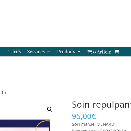
Tarifs
Services
Produits
0 Article
 1h
Soin repulpan
95,00
€
Soin manuel MENARD:
Soin repulpant SARANARI 1h