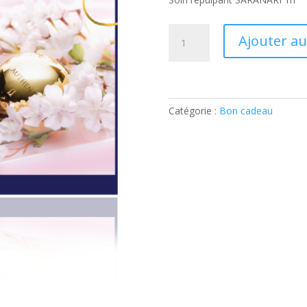
quantité
Ajouter au
de
Soin
repulpant
SARANARI
1h
Catégorie :
Bon cadeau