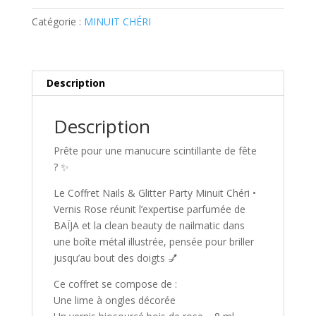
&
Glitter
Catégorie :
MINUIT CHÉRI
Party
Minuit
Chéri
Description
•
Vernis
Rose
Description
Prête pour une manucure scintillante de fête
? ✨
Le Coffret Nails & Glitter Party Minuit Chéri •
Vernis Rose réunit l’expertise parfumée de
BAÏJA et la clean beauty de nailmatic dans
une boîte métal illustrée, pensée pour briller
jusqu’au bout des doigts 💅
Ce coffret se compose de :
Une lime à ongles décorée