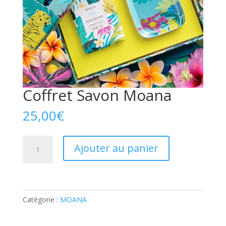
Coffret Savon Moana
25,00
€
quantité
Ajouter au panier
de
Coffret
Savon
Moana
Catégorie :
MOANA