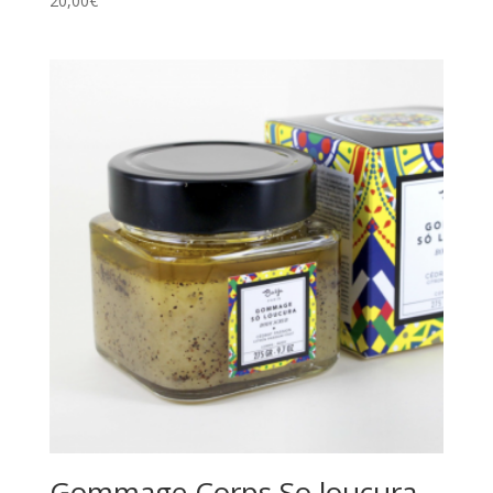
20,00
€
Gommage Corps So loucura