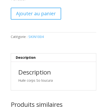
quantité
Ajouter au panier
de
Huile
corps
So
Catégorie :
SKIN1004
loucura
Description
Description
Huile corps So loucura
Produits similaires