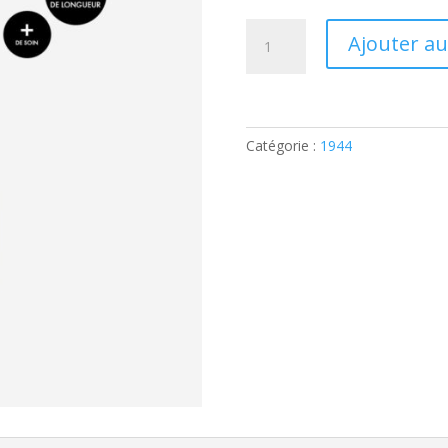
quantité
Ajouter au
de
LE
MASCARA
VOLUME
INTENSE
Catégorie :
1944
1944
PARIS