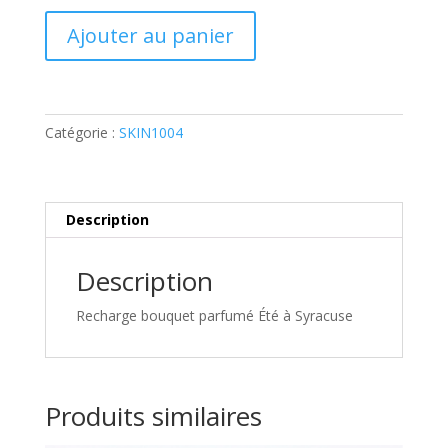
quantité
Ajouter au panier
de
Recharge
bouquet
parfumé
Catégorie :
SKIN1004
Été
à
Syracuse
Description
Description
Recharge bouquet parfumé Été à Syracuse
Produits similaires