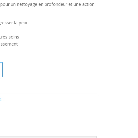
our un nettoyage en profondeur et une action
gresser la peau
tres soins
llissement
d