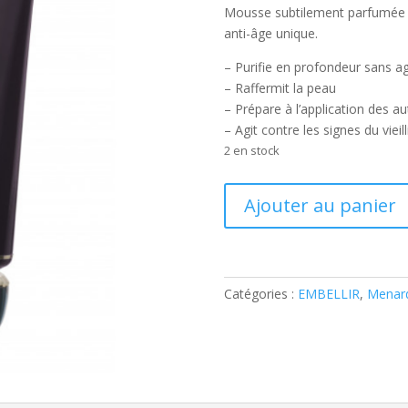
Mousse subtilement parfumée p
anti-âge unique.
– Purifie en profondeur sans a
– Raffermit la peau
– Prépare à l’application des au
– Agit contre les signes du viei
2 en stock
quantité
Ajouter au panier
de
Washing
EMBELLIR
Catégories :
EMBELLIR
,
Menar