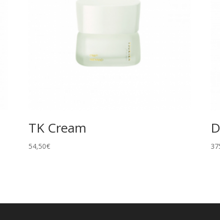
TK Cream
D
54,50
€
37