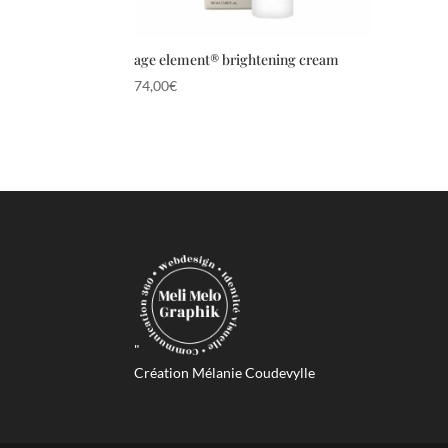
age element® brightening cream
74,00
€
"
Création Mélanie Coudevylle