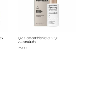
ex
age element® brightening
concentrate
96,00
€