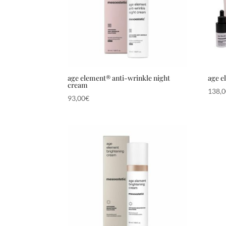
age element® anti-wrinkle night
age e
cream
138,
93,00
€