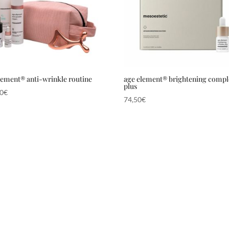
lement® anti-wrinkle routine
age element® brightening compl
plus
00
€
74,50
€