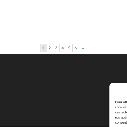
1
2
3
4
5
6
→
Pour off
cookies 
ces tec
navigati
consente