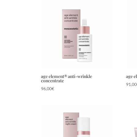
age element® anti-wrinkle
age e
concentrate
91,00
96,00
€