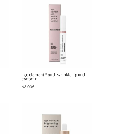
age element® anti-wrinkle lip and
contour
63,00
€