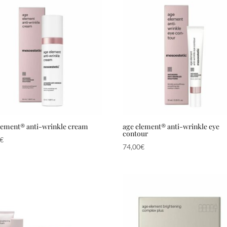
lement® anti-wrinkle cream
age element® anti-wrinkle eye
contour
€
74,00
€