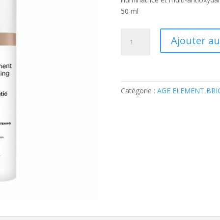
50 ml
quantité
Ajouter au
de
age
element®
brightening
cream
Catégorie :
AGE ELEMENT BRI