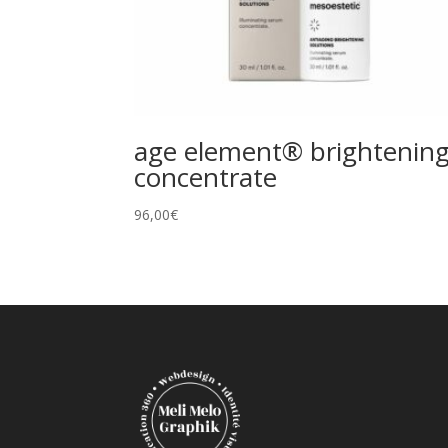
age element® brightenin
concentrate
96,00
€