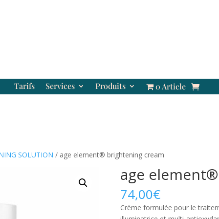
Tarifs
Services
Produits
0 Article
NING SOLUTION
/ age element® brightening cream
age element®
74,00
€
Crème formulée pour le traiteme
illuminatrice et multi-antioxyda