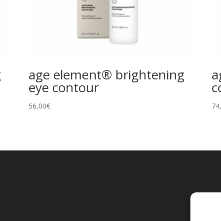
g
age element® brightening
a
eye contour
c
56,00
€
74