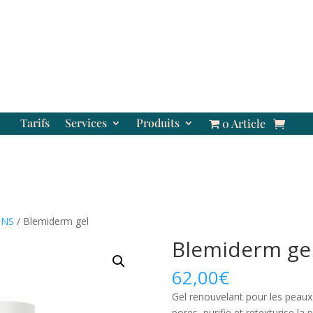
Tarifs
Services
Produits
0 Article
ONS
/ Blemiderm gel
Blemiderm ge
62,00
€
Gel renouvelant pour les peaux
pores, purifie et retexturise la 