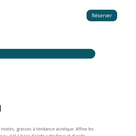
Réserver
l
 mixtes, grasses à tendance acnéique. Affine les
peau. Gel à base d’acide salicylique et d’acide