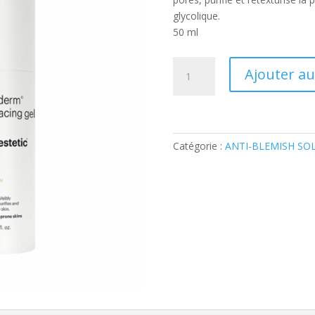
glycolique.
50 ml
quantité
Ajouter au
de
Blemiderm
gel
Catégorie :
ANTI-BLEMISH SO