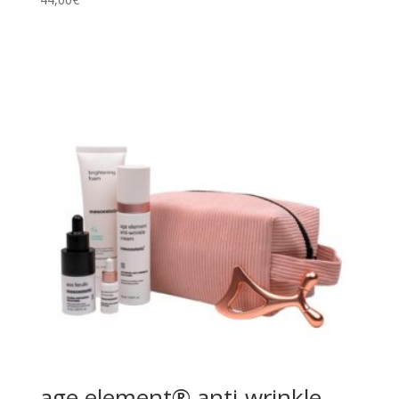
age element® anti-wrinkle