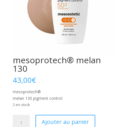
mesoprotech® melan
130
43,00
€
mesoprotech®
melan 130 pigment control
2 en stock
quantité
Ajouter au panier
de