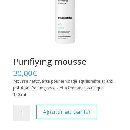
Purifiying mousse
30,00
€
Mousse nettoyante pour le visage équilibrante et anti-
pollution. Peaux grasses et à tendance acnéique.
150 ml
quantité
Ajouter au panier
de
Purifiying
mousse