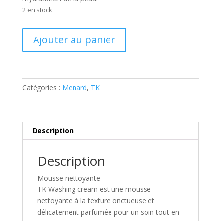
2 en stock
quantité
Ajouter au panier
de
TK
Washing
cream
Catégories :
Menard
,
TK
Description
Description
Mousse nettoyante
TK Washing cream est une mousse
nettoyante à la texture onctueuse et
délicatement parfumée pour un soin tout en